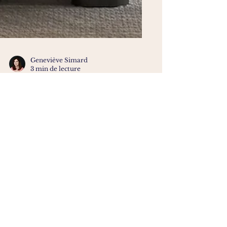
Geneviève Simard
3 min de lecture
Le style Japandi :
simplicité et chaleur,
parfaitement dosées
J’ai toujours été attirée par les
intérieurs qui respirent. Ceux qui
laissent de l’espace, sans jamais en
perdre. Ceux où chaque détail est
pensé, mais jamais surchargé. Le style
Japandi, à mi-chemin entre le