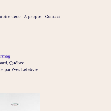
atoire déco
A propos
Contact
ormag
sard, Québec
os par Yves Lefebvre